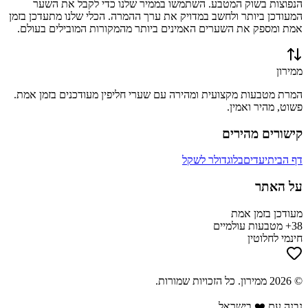
הנפוצות בשוק המטבע. השתמשו בממיר שלנו כדי לקבל את השער
המעודכן ביותר ולחשב במדויק את ערך ההמרה. הכלי שלנו מתעדכן בזמן
אמת ומספק את השערים האמינים ביותר מהמקורות המובילים בעולם.
ממירון
המרת מטבעות מקצועית ומהירה עם שערי חליפין מעודכנים בזמן אמת.
פשוט, מהיר ואמין.
קישורים מהירים
דף הבית
יעדים
בלוג
דולר לשקל
על האתר
מעודכן בזמן אמת
38+ מטבעות עולמיים
חינמי לחלוטין
©
2026
ממירון
. כל הזכויות שמורות.
נבנה עם ❤️ בישראל