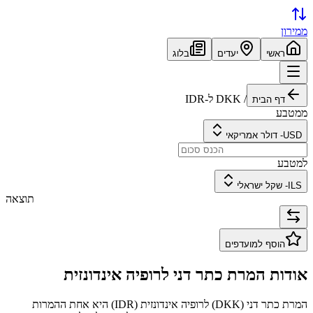
ממירון
ראשי
יעדים
בלוג
/
DKK
ל-
IDR
דף הבית
ממטבע
USD
-
דולר אמריקאי
למטבע
ILS
-
שקל ישראלי
תוצאה
הוסף למועדפים
אודות המרת
כתר דני
ל
רופיה אינדונזית
המרת
כתר דני
(
DKK
) ל
רופיה אינדונזית
(
IDR
) היא אחת ההמרות