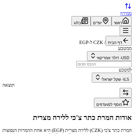
ממירון
ראשי
יעדים
בלוג
/
CZK
ל-
EGP
דף הבית
ממטבע
USD
-
דולר אמריקאי
למטבע
ILS
-
שקל ישראלי
תוצאה
הוסף למועדפים
אודות המרת
כתר צ'כי
ל
לירה מצרית
המרת
כתר צ'כי
(
CZK
) ל
לירה מצרית
(
EGP
) היא אחת ההמרות הנפוצות