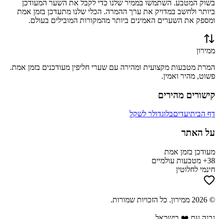
בשוק המטבע. השתמשו בממיר שלנו כדי לקבל את השער המעודכן
ביותר ולחשב במדויק את ערך ההמרה. הכלי שלנו מתעדכן בזמן אמת
ומספק את השערים האמינים ביותר מהמקורות המובילים בעולם.
ממירון
המרת מטבעות מקצועית ומהירה עם שערי חליפין מעודכנים בזמן אמת.
פשוט, מהיר ואמין.
קישורים מהירים
דף הבית
יעדים
בלוג
דולר לשקל
על האתר
מעודכן בזמן אמת
38+ מטבעות עולמיים
חינמי לחלוטין
©
2026
ממירון
. כל הזכויות שמורות.
נבנה עם ❤️ בישראל