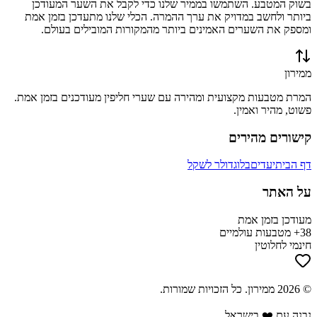
בשוק המטבע. השתמשו בממיר שלנו כדי לקבל את השער המעודכן
ביותר ולחשב במדויק את ערך ההמרה. הכלי שלנו מתעדכן בזמן אמת
ומספק את השערים האמינים ביותר מהמקורות המובילים בעולם.
ממירון
המרת מטבעות מקצועית ומהירה עם שערי חליפין מעודכנים בזמן אמת.
פשוט, מהיר ואמין.
קישורים מהירים
דף הבית
יעדים
בלוג
דולר לשקל
על האתר
מעודכן בזמן אמת
38+ מטבעות עולמיים
חינמי לחלוטין
©
2026
ממירון
. כל הזכויות שמורות.
נבנה עם ❤️ בישראל