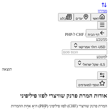
ממירון
ראשי
יעדים
בלוג
/
CHF
ל-
PHP
דף הבית
ממטבע
USD
-
דולר אמריקאי
למטבע
ILS
-
שקל ישראלי
תוצאה
הוסף למועדפים
אודות המרת
פרנק שוויצרי
ל
פזו פיליפיני
המרת
פרנק שוויצרי
(
CHF
) ל
פזו פיליפיני
(
PHP
) היא אחת ההמרות