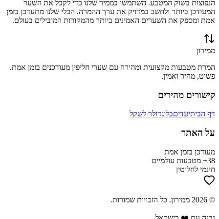
הנפוצות בשוק המטבע. השתמשו בממיר שלנו כדי לקבל את השער
המעודכן ביותר ולחשב במדויק את ערך ההמרה. הכלי שלנו מתעדכן בזמן
אמת ומספק את השערים האמינים ביותר מהמקורות המובילים בעולם.
ממירון
המרת מטבעות מקצועית ומהירה עם שערי חליפין מעודכנים בזמן אמת.
פשוט, מהיר ואמין.
קישורים מהירים
דף הבית
יעדים
בלוג
דולר לשקל
על האתר
מעודכן בזמן אמת
38+ מטבעות עולמיים
חינמי לחלוטין
©
2026
ממירון
. כל הזכויות שמורות.
נבנה עם ❤️ בישראל