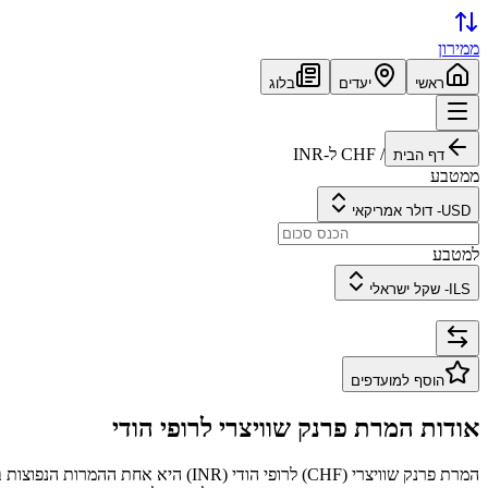
ממירון
ראשי
יעדים
בלוג
/
CHF
ל-
INR
דף הבית
ממטבע
USD
-
דולר אמריקאי
למטבע
ILS
-
שקל ישראלי
הוסף למועדפים
אודות המרת
פרנק שוויצרי
ל
רופי הודי
המרת
פרנק שוויצרי
(
CHF
) ל
רופי הודי
(
INR
) היא אחת ההמרות הנפוצות 