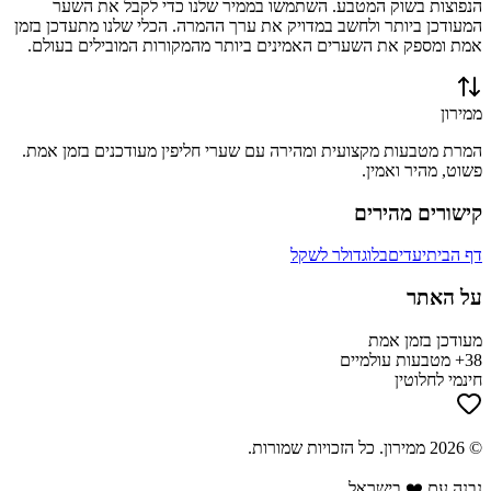
הנפוצות בשוק המטבע. השתמשו בממיר שלנו כדי לקבל את השער
המעודכן ביותר ולחשב במדויק את ערך ההמרה. הכלי שלנו מתעדכן בזמן
אמת ומספק את השערים האמינים ביותר מהמקורות המובילים בעולם.
ממירון
המרת מטבעות מקצועית ומהירה עם שערי חליפין מעודכנים בזמן אמת.
פשוט, מהיר ואמין.
קישורים מהירים
דף הבית
יעדים
בלוג
דולר לשקל
על האתר
מעודכן בזמן אמת
38+ מטבעות עולמיים
חינמי לחלוטין
©
2026
ממירון
. כל הזכויות שמורות.
נבנה עם ❤️ בישראל