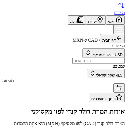
ממירון
ראשי
יעדים
בלוג
/
CAD
ל-
MXN
דף הבית
ממטבע
USD
-
דולר אמריקאי
למטבע
ILS
-
שקל ישראלי
תוצאה
הוסף למועדפים
אודות המרת
דולר קנדי
ל
פזו מקסיקני
המרת
דולר קנדי
(
CAD
) ל
פזו מקסיקני
(
MXN
) היא אחת ההמרות