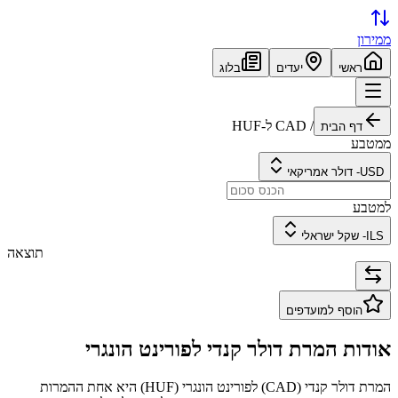
ממירון
ראשי
יעדים
בלוג
/
CAD
ל-
HUF
דף הבית
ממטבע
USD
-
דולר אמריקאי
למטבע
ILS
-
שקל ישראלי
תוצאה
הוסף למועדפים
אודות המרת
דולר קנדי
ל
פורינט הונגרי
המרת
דולר קנדי
(
CAD
) ל
פורינט הונגרי
(
HUF
) היא אחת ההמרות