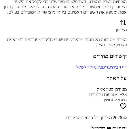
הנפוצות בשוק המטבע. השתמשו בממיר שלנו כדי לקבל את השער
המעודכן ביותר ולחשב במדויק את ערך ההמרה. הכלי שלנו מתעדכן בזמן
אמת ומספק את השערים האמינים ביותר מהמקורות המובילים בעולם.
ממירון
המרת מטבעות מקצועית ומהירה עם שערי חליפין מעודכנים בזמן אמת.
פשוט, מהיר ואמין.
קישורים מהירים
דף הבית
יעדים
בלוג
דולר לשקל
על האתר
מעודכן בזמן אמת
38+ מטבעות עולמיים
חינמי לחלוטין
©
2026
ממירון
. כל הזכויות שמורות.
נבנה עם ❤️ בישראל