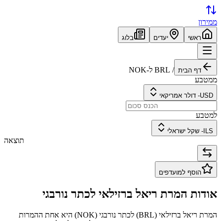
ממירון
ראשי
יעדים
בלוג
/
BRL
ל-
NOK
דף הבית
ממטבע
USD
-
דולר אמריקאי
למטבע
ILS
-
שקל ישראלי
תוצאה
הוסף למועדפים
אודות המרת
ריאל ברזילאי
ל
כתר נורבגי
המרת
ריאל ברזילאי
(
BRL
) ל
כתר נורבגי
(
NOK
) היא אחת ההמרות