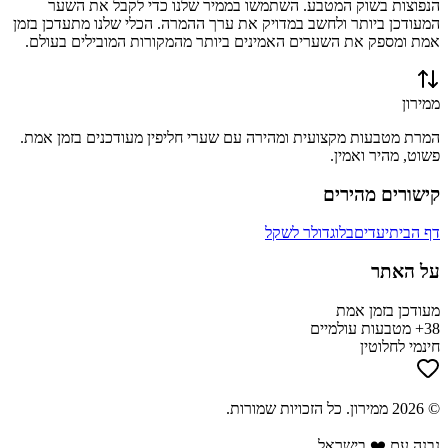
הנפוצות בשוק המטבע. השתמשו בממיר שלנו כדי לקבל את השער
המעודכן ביותר ולחשב במדויק את ערך ההמרה. הכלי שלנו מתעדכן בזמן
אמת ומספק את השערים האמינים ביותר מהמקורות המובילים בעולם.
ממירון
המרת מטבעות מקצועית ומהירה עם שערי חליפין מעודכנים בזמן אמת.
פשוט, מהיר ואמין.
קישורים מהירים
דף הבית
יעדים
בלוג
דולר לשקל
על האתר
מעודכן בזמן אמת
38+ מטבעות עולמיים
חינמי לחלוטין
©
2026
ממירון
. כל הזכויות שמורות.
נבנה עם ❤️ בישראל