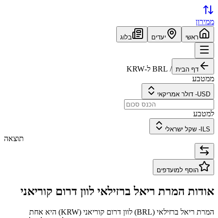
ממירון
ראשי
יעדים
בלוג
/
BRL
ל-
KRW
דף הבית
ממטבע
USD
-
דולר אמריקאי
למטבע
ILS
-
שקל ישראלי
תוצאה
הוסף למועדפים
אודות המרת
ריאל ברזילאי
ל
וון דרום קוריאני
המרת
ריאל ברזילאי
(
BRL
) ל
וון דרום קוריאני
(
KRW
) היא אחת