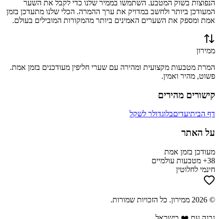
הנפוצות בשוק המטבע. השתמשו בממיר שלנו כדי לקבל את השער
המעודכן ביותר ולחשב במדויק את ערך ההמרה. הכלי שלנו מתעדכן בזמן
אמת ומספק את השערים האמינים ביותר מהמקורות המובילים בעולם.
ממירון
המרת מטבעות מקצועית ומהירה עם שערי חליפין מעודכנים בזמן אמת.
פשוט, מהיר ואמין.
קישורים מהירים
דף הבית
יעדים
בלוג
דולר לשקל
על האתר
מעודכן בזמן אמת
38+ מטבעות עולמיים
חינמי לחלוטין
©
2026
ממירון
. כל הזכויות שמורות.
נבנה עם ❤️ בישראל