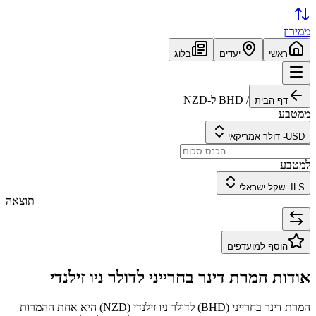
ממירון
ראשי
יעדים
בלוג
/
BHD
ל-
NZD
דף הבית
ממטבע
USD
-
דולר אמריקאי
למטבע
ILS
-
שקל ישראלי
תוצאה
הוסף למועדפים
אודות המרת
דינר בחרייני
ל
דולר ניו זילנדי
המרת
דינר בחרייני
(
BHD
) ל
דולר ניו זילנדי
(
NZD
) היא אחת ההמרות