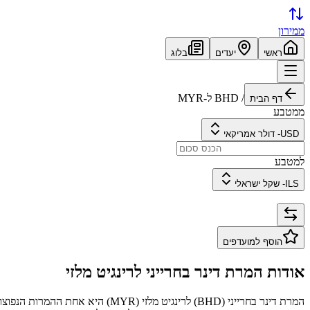
ממירון
ראשי
יעדים
בלוג
/
BHD
ל-
MYR
דף הבית
ממטבע
USD
-
דולר אמריקאי
למטבע
ILS
-
שקל ישראלי
הוסף למועדפים
אודות המרת
דינר בחרייני
ל
רינגיט מלזי
המרת
דינר בחרייני
(
BHD
) ל
רינגיט מלזי
(
MYR
) היא אחת ההמרות הנפוצו