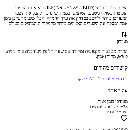
המרת
דינר בחרייני
(
BHD
) ל
שקל ישראלי
(
ILS
) היא אחת ההמרות
הנפוצות בשוק המטבע. השתמשו בממיר שלנו כדי לקבל את השער
המעודכן ביותר ולחשב במדויק את ערך ההמרה. הכלי שלנו מתעדכן בזמן
אמת ומספק את השערים האמינים ביותר מהמקורות המובילים בעולם.
ממירון
המרת מטבעות מקצועית ומהירה עם שערי חליפין מעודכנים בזמן אמת.
פשוט, מהיר ואמין.
קישורים מהירים
דף הבית
יעדים
בלוג
דולר לשקל
על האתר
מעודכן בזמן אמת
38+ מטבעות עולמיים
חינמי לחלוטין
©
2026
ממירון
. כל הזכויות שמורות.