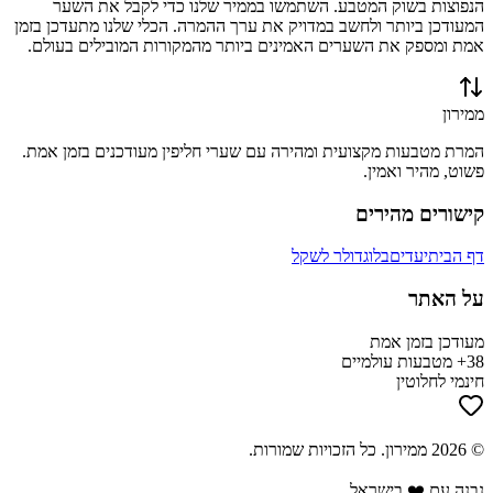
הנפוצות בשוק המטבע. השתמשו בממיר שלנו כדי לקבל את השער
המעודכן ביותר ולחשב במדויק את ערך ההמרה. הכלי שלנו מתעדכן בזמן
אמת ומספק את השערים האמינים ביותר מהמקורות המובילים בעולם.
ממירון
המרת מטבעות מקצועית ומהירה עם שערי חליפין מעודכנים בזמן אמת.
פשוט, מהיר ואמין.
קישורים מהירים
דף הבית
יעדים
בלוג
דולר לשקל
על האתר
מעודכן בזמן אמת
38+ מטבעות עולמיים
חינמי לחלוטין
©
2026
ממירון
. כל הזכויות שמורות.
נבנה עם ❤️ בישראל