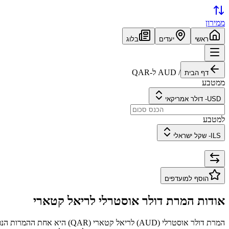
ממירון
ראשי
יעדים
בלוג
/
AUD
ל-
QAR
דף הבית
ממטבע
USD
-
דולר אמריקאי
למטבע
ILS
-
שקל ישראלי
הוסף למועדפים
אודות המרת
דולר אוסטרלי
ל
ריאל קטארי
המרת
דולר אוסטרלי
(
AUD
) ל
ריאל קטארי
(
QAR
) היא אחת ההמרות הנפ