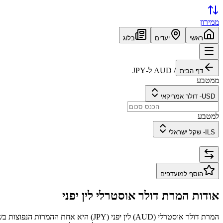
ממירון
ראשי
יעדים
בלוג
/
AUD
ל-
JPY
דף הבית
ממטבע
USD
-
דולר אמריקאי
למטבע
ILS
-
שקל ישראלי
הוסף למועדפים
אודות המרת
דולר אוסטרלי
ל
ין יפני
המרת
דולר אוסטרלי
(
AUD
) ל
ין יפני
(
JPY
) היא אחת ההמרות הנפוצות בש