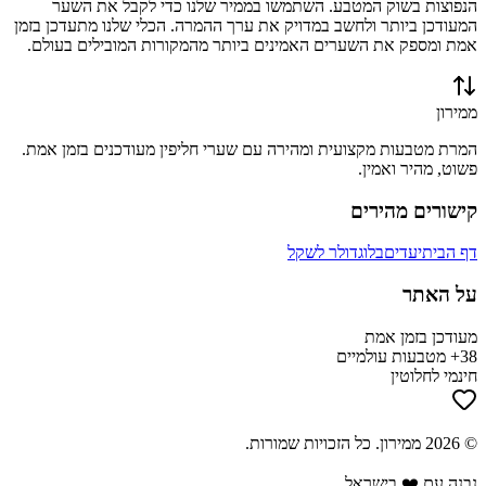
הנפוצות בשוק המטבע. השתמשו בממיר שלנו כדי לקבל את השער
המעודכן ביותר ולחשב במדויק את ערך ההמרה. הכלי שלנו מתעדכן בזמן
אמת ומספק את השערים האמינים ביותר מהמקורות המובילים בעולם.
ממירון
המרת מטבעות מקצועית ומהירה עם שערי חליפין מעודכנים בזמן אמת.
פשוט, מהיר ואמין.
קישורים מהירים
דף הבית
יעדים
בלוג
דולר לשקל
על האתר
מעודכן בזמן אמת
38+ מטבעות עולמיים
חינמי לחלוטין
©
2026
ממירון
. כל הזכויות שמורות.
נבנה עם ❤️ בישראל