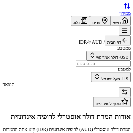
ממירון
ראשי
יעדים
בלוג
/
AUD
ל-
IDR
דף הבית
ממטבע
USD
-
דולר אמריקאי
למטבע
ILS
-
שקל ישראלי
תוצאה
הוסף למועדפים
אודות המרת
דולר אוסטרלי
ל
רופיה אינדונזית
המרת
דולר אוסטרלי
(
AUD
) ל
רופיה אינדונזית
(
IDR
) היא אחת ההמרות