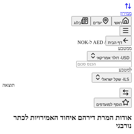
ממירון
ראשי
יעדים
בלוג
/
AED
ל-
NOK
דף הבית
ממטבע
USD
-
דולר אמריקאי
למטבע
ILS
-
שקל ישראלי
תוצאה
הוסף למועדפים
אודות המרת
דירהם איחוד האמירויות
ל
כתר
נורבגי