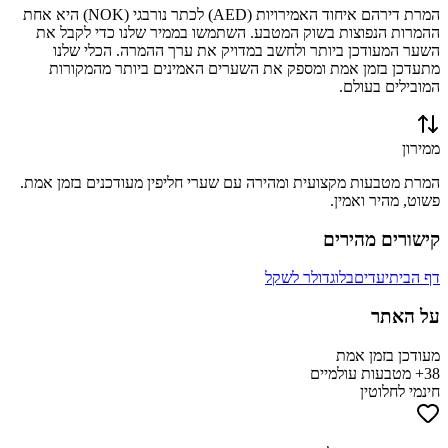
המרת
דירהם איחוד האמירויות
(
AED
) ל
כתר נורבגי
(
NOK
) היא אחת
ההמרות הנפוצות בשוק המטבע. השתמשו בממיר שלנו כדי לקבל את
השער המעודכן ביותר ולחשב במדויק את ערך ההמרה. הכלי שלנו
מתעדכן בזמן אמת ומספק את השערים האמינים ביותר מהמקורות
המובילים בעולם.
ממירון
המרת מטבעות מקצועית ומהירה עם שערי חליפין מעודכנים בזמן אמת.
פשוט, מהיר ואמין.
קישורים מהירים
דף הבית
יעדים
בלוג
דולר לשקל
על האתר
מעודכן בזמן אמת
38+ מטבעות עולמיים
חינמי לחלוטין