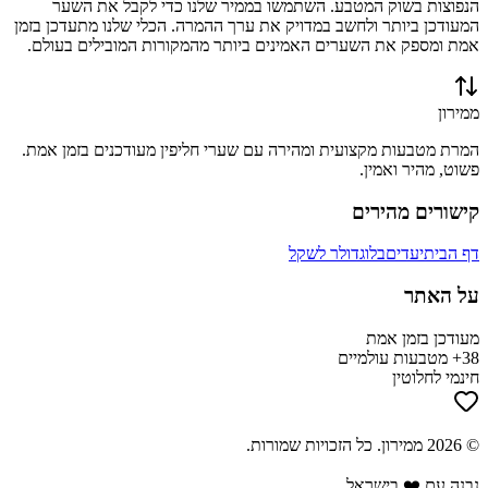
הנפוצות בשוק המטבע. השתמשו בממיר שלנו כדי לקבל את השער
המעודכן ביותר ולחשב במדויק את ערך ההמרה. הכלי שלנו מתעדכן בזמן
אמת ומספק את השערים האמינים ביותר מהמקורות המובילים בעולם.
ממירון
המרת מטבעות מקצועית ומהירה עם שערי חליפין מעודכנים בזמן אמת.
פשוט, מהיר ואמין.
קישורים מהירים
דף הבית
יעדים
בלוג
דולר לשקל
על האתר
מעודכן בזמן אמת
38+ מטבעות עולמיים
חינמי לחלוטין
©
2026
ממירון
. כל הזכויות שמורות.
נבנה עם ❤️ בישראל