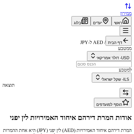
ממירון
ראשי
יעדים
בלוג
/
AED
ל-
JPY
דף הבית
ממטבע
USD
-
דולר אמריקאי
למטבע
ILS
-
שקל ישראלי
תוצאה
הוסף למועדפים
אודות המרת
דירהם איחוד האמירויות
ל
ין יפני
המרת
דירהם איחוד האמירויות
(
AED
) ל
ין יפני
(
JPY
) היא אחת ההמרות