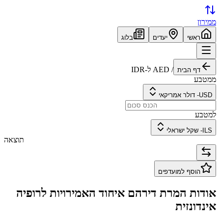
ממירון
ראשי
יעדים
בלוג
/
AED
ל-
IDR
דף הבית
ממטבע
USD
-
דולר אמריקאי
למטבע
ILS
-
שקל ישראלי
תוצאה
הוסף למועדפים
אודות המרת
דירהם איחוד האמירויות
ל
רופיה
אינדונזית