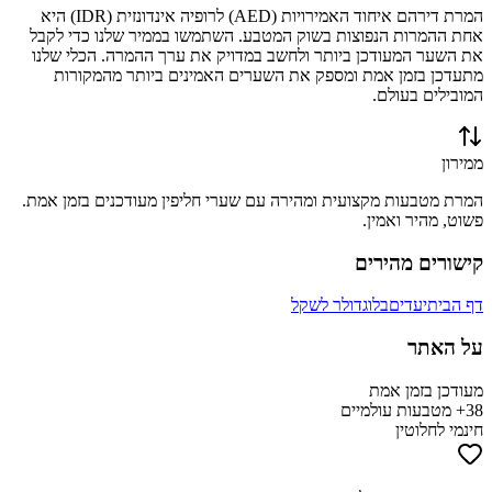
המרת
דירהם איחוד האמירויות
(
AED
) ל
רופיה אינדונזית
(
IDR
) היא
אחת ההמרות הנפוצות בשוק המטבע. השתמשו בממיר שלנו כדי לקבל
את השער המעודכן ביותר ולחשב במדויק את ערך ההמרה. הכלי שלנו
מתעדכן בזמן אמת ומספק את השערים האמינים ביותר מהמקורות
המובילים בעולם.
ממירון
המרת מטבעות מקצועית ומהירה עם שערי חליפין מעודכנים בזמן אמת.
פשוט, מהיר ואמין.
קישורים מהירים
דף הבית
יעדים
בלוג
דולר לשקל
על האתר
מעודכן בזמן אמת
38+ מטבעות עולמיים
חינמי לחלוטין